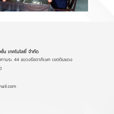
วชั่น เทคโนโลยี่ จำกัด
ินทามระ 44 แขวงรัชดาภิเษก เขตดินแดง
0
ail.com