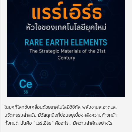
ในยุคที่โลกขับเคลื่อนด้วยเทคโนโลยีดิจิทัล พลังงานสะอาดและ
นวัตกรรมล้ำสมัย มีวัสดุหนึ่งที่ซ่อนอยู่เบื้องหลังความก้าวหน้า
ทั้งหมด นั่นคือ “แรร์เอิร์ธ” คืออะไร... มีความสำคัญอย่างไร