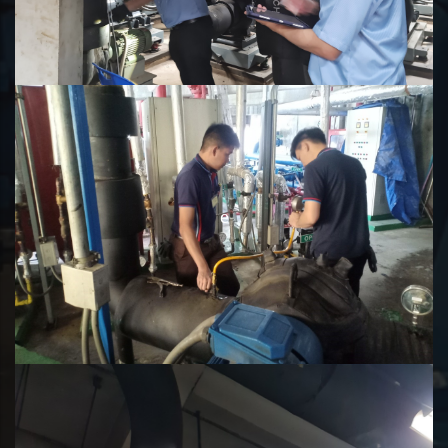
ตรวจสอบและวินิจฉัย
e