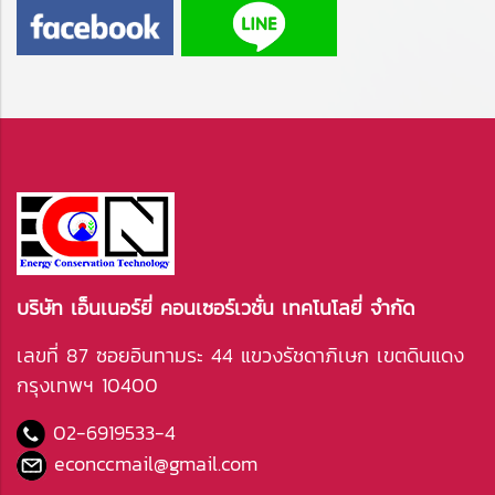
บริษัท เอ็นเนอร์ยี่ คอนเซอร์เวชั่น เทคโนโลยี่ จำกัด
เลขที่ 87 ซอยอินทามระ 44 แขวงรัชดาภิเษก เขตดินแดง
กรุงเทพฯ 10400
02-6919533
-4
econccmail@gmail.com