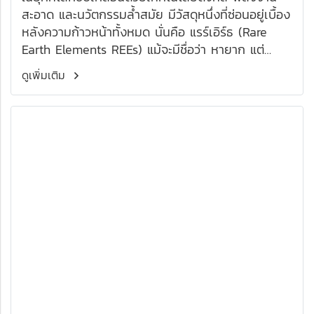
สะอาด และนวัตกรรมล้ำสมัย มีวัสดุหนึ่งที่ซ่อนอยู่เบื้อง
หลังความก้าวหน้าทั้งหมด นั่นคือ แรร์เอิร์ธ (Rare
Earth Elements REEs) แม้จะมีชื่อว่า หายาก แต่
แท้จริงแล้ว ธาตุเหล่านี้มีอยู่ในธรรมชาติไม่น้อย เพียง
ดูเพิ่มเติม
แต่มีความยากในการแยกและสกัดให้บริสุทธิ์ และที่
สำคัญคือ แรร์เอิร์ธเป็นวัสดุที่ขาดไม่ได้ในเทคโนโลยี
หลักของศตวรรษที่ 21